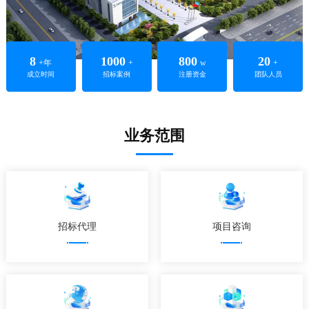
8
1000
800
20
+年
+
w
+
成立时间
招标案例
注册资金
团队人员
业务范围
招标代理
项目咨询