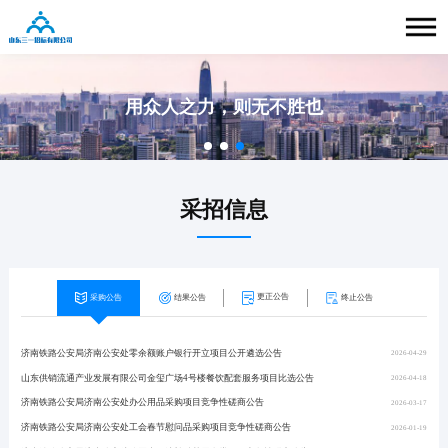
采招信息
更正公告
结果公告
终止公告
采购公告
济南铁路公安局济南公安处零余额账户银行开立项目公开遴选公告
济南铁路公安局济南公安处工会春节慰问品采购项目成交公告
济南铁路公安局济南公安处公务车辆保险服务项目更正公告
枣庄农村商业银行股份有限公司2024年科技类电子耗材采购项目B、D包废标公告
2026-04-29
2026-03-17
2025-11-04
2024-06-06
山东供销流通产业发展有限公司金玺广场4号楼餐饮配套服务项目比选公告
济南铁路公安局济南公安处购买米面油补贴基层食堂项目成交公告
农业农村部畜禽生物组学重点实验室建设项目（1包） 更正公告
国能生物发电集团有限公司济南检修分公司2022年第二批次服务公开竞争性谈判授权采购项目流标公告
2026-04-18
2026-01-08
2025-07-15
2022-06-29
济南铁路公安局济南公安处办公用品采购项目竞争性磋商公告
济南铁路公安局济南公安处人员信息采集系统购置项目成交公告
农业农村部畜禽生物组学重点实验室建设项目（1包）更正公告
2026-03-17
2026-01-08
2025-07-13
济南铁路公安局济南公安处工会春节慰问品采购项目竞争性磋商公告
办公楼外墙局部维修项目中标（成交）公告
全省公众海洋意识宣传推广项目更正公告
2026-01-19
2025-11-19
2024-08-19