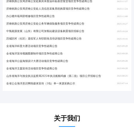
济南铁路公安局济南公安处购买米面油补贴基层食堂项目竞争性磋商公告
中氢能源发展（山东）有限公司加氢站建设设备购置项目中标公告
枣庄农村商业银行股份有限公司2024年科技类电子耗材采购项目变更公告
2025-11-27
2025-11-14
2024-05-30
济南铁路公安局济南公安处人员信息采集系统购置项目竞争性磋商公告
济南铁路公安局济南公安处公务车辆保险服务项目成交公告
枣庄农村商业银行股份有限公司市中周村支行营业楼加固改造工程项目变更公告
2025-11-24
2025-11-10
2024-02-19
办公楼外墙局部维修项目竞争性磋商公告
历城区村（社区）退役军人专职联络员培训项目成交公告
国能生物发电集团有限公司济南检修分公司2022年第二批次服务公开竞争性谈判授权采购项目
2025-11-08
2025-10-27
2022-06-17
济南铁路公安局济南公安处公务车辆保险服务项目竞争性磋商公告
全省海洋宣传视频图册制作项目成交结果公告
国能生物发电集团有限公司济南检修分公司 2022年第二批次物资公开竞争性谈判授权采购项目变更公告
2025-10-27
2025-10-14
2022-06-16
中氢能源发展（山东）有限公司加氢站建设设备购置项目招标公告
全省海洋公益海报设计大赛活动项目成交结果公告
国能生物发电集团有限公司济南检修分公司2022年第二批次服务公开竞争性谈判授权采购项目
2025-10-24
2025-10-14
2022-06-01
历城区村（社区）退役军人专职联络员培训项目竞争性磋商公告
全省海洋科普大赛活动项目成交结果公告
荣成盛泉养生旅游开发有限公司7-9号楼家电采购项目变更公告
2025-10-16
2025-10-14
2019-03-10
全省海洋科普大赛活动项目竞争性磋商公告
全省海洋主题宣传活动项目中标（成交）结果公告
2025-09-28
2025-10-14
全省海洋宣传视频图册制作项目竞争性磋商公告
山东省海洋与渔业执法监察局2025年执法船舶坞修（第二批）项目中标（成交）公告
2025-09-28
2025-09-16
全省海洋公益海报设计大赛活动项目竞争性磋商公告
全省公众海洋意识报刊杂志宣传中标（成交）公告
2025-09-28
2025-07-25
全省海洋主题宣传活动项目竞争性磋商公告
全省公众海洋意识网络媒体宣传中标（成交）公告
2025-09-28
2025-07-25
山东省海洋与渔业执法监察局2025年执法船舶坞修（第二批）项目公开招标公告
裕隆路27号公寓配套用房招租项目成交公告
2025-08-25
2025-07-25
全省公众海洋意识网络媒体宣传（1包）单一来源采购公示
全省公众海洋意识广播电视宣传中标（成交）公告
2025-07-14
2025-07-17
关于我们