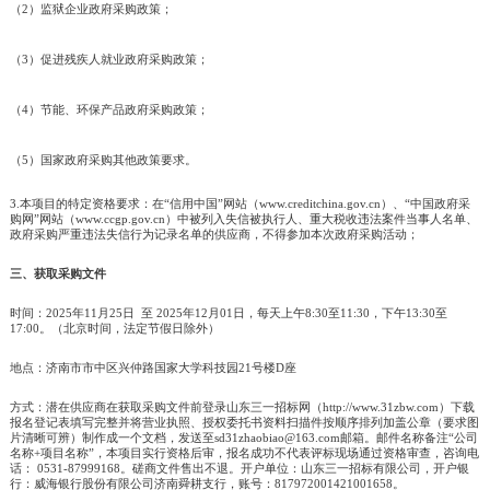
（2）监狱企业政府采购政策；
（3）促进残疾人就业政府采购政策；
（4）节能、环保产品政府采购政策；
（5）国家政府采购其他政策要求。
3.本项目的特定资格要求：在“信用中国”网站（www.creditchina.gov.cn）、“中国政府采
购网”网站（www.ccgp.gov.cn）中被列入失信被执行人、重大税收违法案件当事人名单、
政府采购严重违法失信行为记录名单的供应商，不得参加本次政府采购活动；
三、获取采购文件
时间：2025年11月25日 至 2025年12月01日，每天上午8:30至11:30，下午13:30至
17:00。（北京时间，法定节假日除外）
地点：济南市市中区兴仲路国家大学科技园21号楼D座
方式：潜在供应商在获取采购文件前登录山东三一招标网（http://www.31zbw.com）下载
报名登记表填写完整并将营业执照、授权委托书资料扫描件按顺序排列加盖公章（要求图
片清晰可辨）制作成一个文档，发送至sd31zhaobiao@163.com邮箱。邮件名称备注“公司
名称+项目名称”，本项目实行资格后审，报名成功不代表评标现场通过资格审查，咨询电
话： 0531-87999168。磋商文件售出不退。开户单位：山东三一招标有限公司，开户银
行：威海银行股份有限公司济南舜耕支行，账号：817972001421001658。