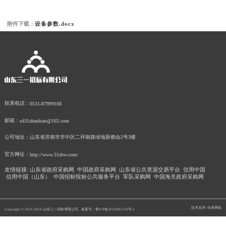
附件下载：
设备参数.docx
联系电话：
0531-87999168
邮箱：
sd31zhaobiao@163.com
公司地址：
山东省济南市市中区二环南路绿地新都会2号3楼
官方网址：
http://www.31zbw.com/
友情链接:
山东省政府采购网
中国政府采购网
山东省公共资源交易平台
信用中国
信用中国（山东）
中国招标投标公共服务平台
军队采购网
中国海关政府采购网
技术支持: 传承网络
Copyright © 2016-2024 山东三一招标有限公司
备案号：鲁ICP备2024085559号-1